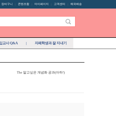
장바구니
콘텐츠함
마이페이지
고객센터
해외배송
|
|
|
|
입교사 Q&A
|
자폐학생과 잘 지내기
The 알고싶은 개념화 공과(아하!)