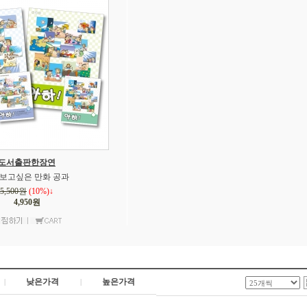
도서출판한장연
e 보고싶은 만화 공과
5,500원
(10%)↓
4,950원
낮은가격
높은가격
|
|