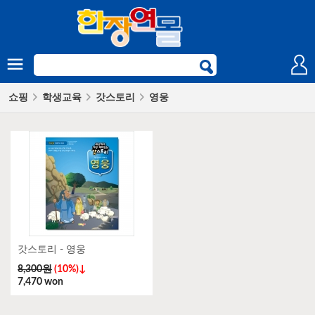
쇼핑
학생교육
갓스토리
영웅
갓스토리 - 영웅
8,300원
(10%)↓
7,470 won