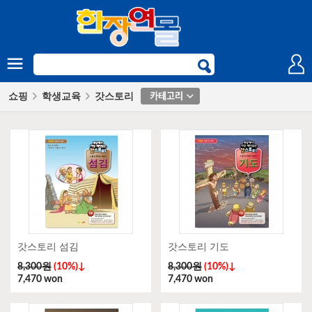
쇼핑
학생교육
갓스토리
갓스토리 섬김
갓스토리 기도
8,300원
(10%)↓
8,300원
(10%)↓
7,470 won
7,470 won