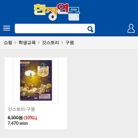
쇼핑
학생교육
갓스토리
구원
갓스토리-구원
8,300원
(10%)↓
7,470 won