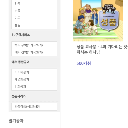
믿음
순종
기도
섬김
신/구약시리즈
하자 구약(1과~26과)
성품 교사용 - 4과 기다리는 것
하시는 하나님
예자 신약(1과~26과)
예스 통합공과
500캐쉬
이야기공과
개념화공과
만화공과
성품시리즈
하품예품(상)교사용
절기공과