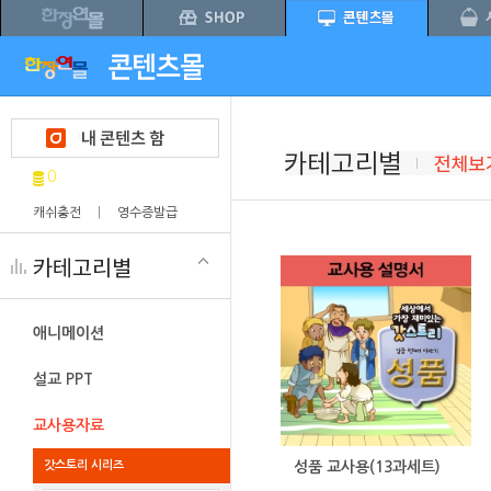
0
캐쉬충전
|
영수증발급
애니메이션
설교 PPT
교사용자료
갓스토리 시리즈
성품 교사용(13과세트)