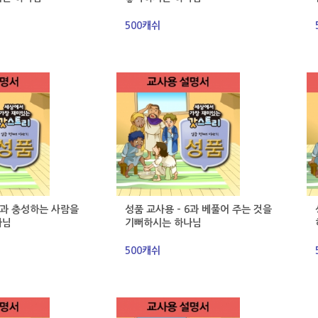
500캐쉬
7과 충성하는 사람을
성품 교사용 - 6과 베풀어 주는 것을
나님
기뻐하시는 하나님
500캐쉬