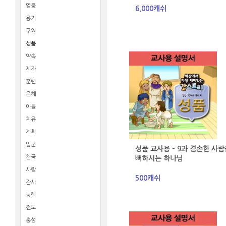
영웅
6,000캐쉬
용기
구원
성품
약속
제자
훈련
은혜
아들
치유
계획
일꾼
성품 교사용 - 9과 겸손한 사람
천국
뻐하시는 하나님
사랑
500캐쉬
감사
능력
전도
충성