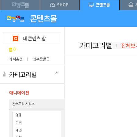
0
캐쉬충전
|
영수증발급
애니메이션
갓스토리 시리즈
영웅
기적
계명