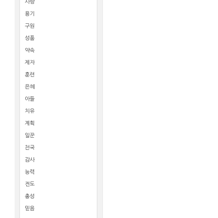
사랑
용기
구원
성품
약속
제자
훈련
은혜
아들
치유
계획
일꾼
천국
감사
능력
전도
충성
믿음