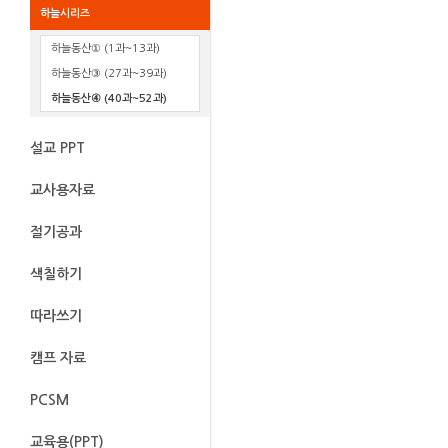
하늘시리즈
하늘동산① (1과~13과)
하늘동산③ (27과~39과)
하늘동산④ (40과~52과)
설교 PPT
교사용자료
절기공과
색칠하기
따라쓰기
캠프 자료
PCSM
교육용(PPT)